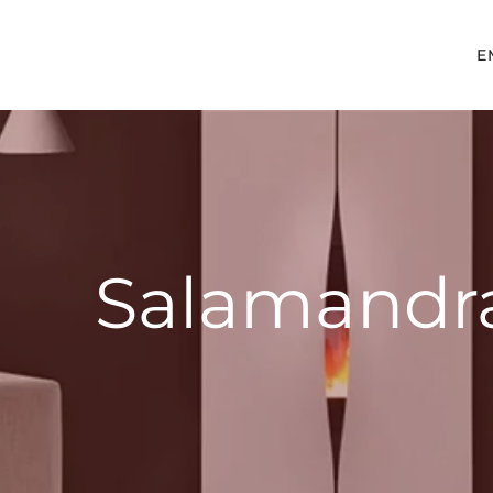
E
Salamandra